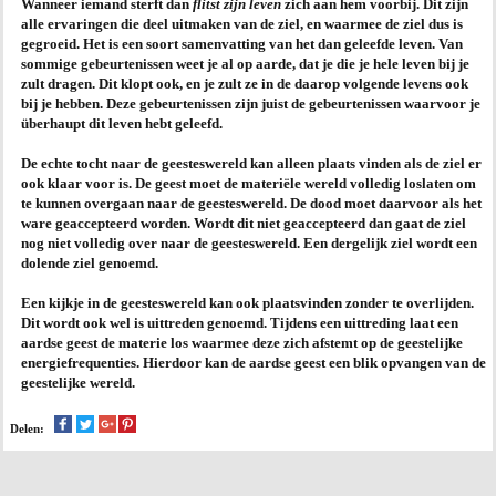
Wanneer iemand sterft dan
flitst zijn leven
zich aan hem voorbij. Dit zijn
alle ervaringen die deel uitmaken van de ziel, en waarmee de ziel dus is
AGENDA
gegroeid. Het is een soort samenvatting van het dan geleefde leven. Van
sommige gebeurtenissen weet je al op aarde, dat je die je hele leven bij je
zult dragen. Dit klopt ook, en je zult ze in de daarop volgende levens ook
PRAKTIJK
bij je hebben. Deze gebeurtenissen zijn juist de gebeurtenissen waarvoor je
überhaupt dit leven hebt geleefd.
De echte tocht naar de geesteswereld kan alleen plaats vinden als de ziel er
ook klaar voor is. De geest moet de materiële wereld volledig loslaten om
te kunnen overgaan naar de geesteswereld. De dood moet daarvoor als het
ware geaccepteerd worden. Wordt dit niet geaccepteerd dan gaat de ziel
nog niet volledig over naar de geesteswereld. Een dergelijk ziel wordt een
dolende ziel genoemd.
Een kijkje in de geesteswereld kan ook plaatsvinden zonder te overlijden.
Dit wordt ook wel is uittreden genoemd. Tijdens een uittreding laat een
aardse geest de materie los waarmee deze zich afstemt op de geestelijke
energiefrequenties. Hierdoor kan de aardse geest een blik opvangen van de
geestelijke wereld.
Delen: