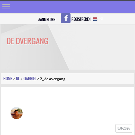
REGISTREREN
AANMELDEN
NL
HOME
STRALEN
DE OVERGANG
REGISTREREN
SHOP
VRAGEN
HOME
NL
GABRIEL
>
>
> 2_de overgang
BLOGS
FORUM
FOTO
8/8/2026
VIDEO