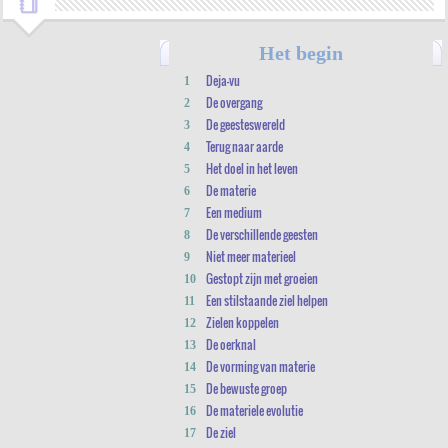
Het begin
Deja-vu
1
De overgang
2
De geesteswereld
3
Terug naar aarde
4
Het doel in het leven
5
De materie
6
Een medium
7
De verschillende geesten
8
Niet meer materieel
9
Gestopt zijn met groeien
10
Een stilstaande ziel helpen
11
Zielen koppelen
12
De oerknal
13
De vorming van materie
14
De bewuste groep
15
De materiele evolutie
16
De ziel
17