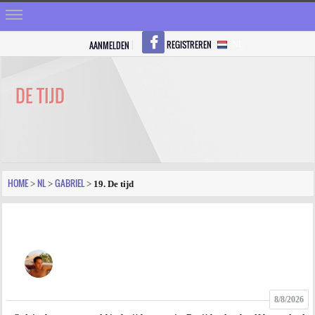
REGISTREREN
AANMELDEN
NL
HOME
STRALEN
DE TIJD
REGISTREREN
SHOP
VRAGEN
HOME
NL
GABRIEL
>
>
>
19. De tijd
BLOGS
FORUM
FOTO
8/8/2026
VIDEO