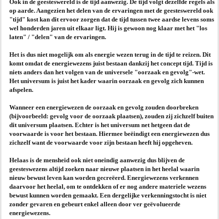
Ook in de geesteswereld is de tijd aanwezig. De tijd volgt dezelfde regels als
op aarde. Aangezien het delen van de ervaringen met de geesteswereld ook
AGENDA
"tijd" kost kan dit ervoor zorgen dat de tijd tussen twee aardse levens soms
wel honderden jaren uit elkaar ligt. Hij is gewoon nog klaar met het "los
laten" / "delen" van de ervaringen.
PRAKTIJK
Het is dus
niet
mogelijk om als energie wezen terug in de tijd te reizen. Dit
komt omdat de energiewezens juist bestaan dankzij het concept tijd. Tijd is
niets anders dan het volgen van de universele "oorzaak en gevolg"-wet.
Het universum is juist het kader waarin oorzaak en gevolg zich kunnen
afspelen.
Wanneer een energiewezen de oorzaak en gevolg zouden doorbreken
(bijvoorbeeld: gevolg voor de oorzaak plaatsen), zouden zij zichzelf buiten
dit universum plaatsen. Echter is het universum net hetgeen dat de
voorwaarde is voor het bestaan. Hiermee beëindigt een energiewezen dus
zichzelf want de voorwaarde voor zijn bestaan heeft hij opgeheven.
Helaas is de mensheid ook niet oneindig aanwezig dus blijven de
geesteswezens altijd zoeken naar nieuwe plaatsen in het heelal waarin
nieuw bewust leven kan worden gecreëerd. Energiewezens verkennen
daarvoor het heelal, om te ontdekken of er nog andere materiele wezens
bewust kunnen worden gemaakt. Een dergelijke verkenningstocht is niet
zonder gevaren en gebeurt enkel alleen door ver geëvolueerde
energiewezens.