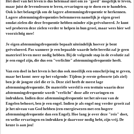
Het doel van het leven is dus helemaal niet om zo "goed" mogelijk te leven,
maar juist de levenslessen te leren, ervaringen op te doen en te handelen.
AGENDA
Ook is het belangrijk om de lagere afstemmingsfrequentie te herkennen.
Lagere afstemmingsfrequenties belemmeren namelijk je eigen groei
omdat zielen die deze frequentie hebben minder zijn geëvolueerd. Je kunt
PRAKTIJK
wel proberen deze zielen verder te helpen in hun groei, maar wees hier wel
voorzichtig mee!
Je eigen afstemmingsfrequentie bepaalt uiteindelijk hoever je bent
geëvolueerd. Pas wanneer je een bepaalde waarde hebt bereikt zal je geen
materieel leven meer nodig hebben. Bij de volgende stap in de evolutie zal
je een engel zijn, die dus een "verlichte" afstemmingsfrequentie heeft.
Van een doel in het leven is het dus ook moeilijk een omschrijving te geven,
maar het komt neer op het volgende: Tijdens je eerste geboorte (als ziel)
ben je de jongste ziel die er is. Deze ziel heeft de meest lage
afstemmingsfrequentie. De materiële wereld is een testtuin waarin deze
afstemmingsfrequentie wordt "verlicht" door alle ervaringen en
indrukken. Indien deze afstemmingsfrequentie tot het niveau van de
Engelen behoort, ben je een engel. Indien je als engel nog verder groeit zal
je het niveau van God hebben (een energiewezen met een hogere
afstemmingsfrequentie dan een Engel). Hoe lang je over deze "reis" doet,
en welke ervaringen en indrukken je daarvoor nodig hebt, zijn vrij.
De
keuze is aan jou!