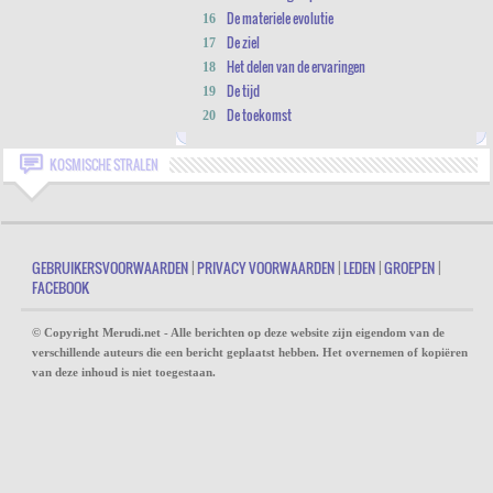
De materiele evolutie
16
De ziel
17
Het delen van de ervaringen
18
De tijd
19
De toekomst
20
KOSMISCHE STRALEN
GEBRUIKERSVOORWAARDEN
|
PRIVACY VOORWAARDEN
|
LEDEN
|
GROEPEN
|
FACEBOOK
© Copyright Merudi.net - Alle berichten op deze website zijn eigendom van de
verschillende auteurs die een bericht geplaatst hebben. Het overnemen of kopiëren
van deze inhoud is niet toegestaan.