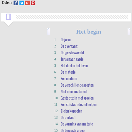
Delen:
Het begin
Deja-vu
1
De overgang
2
De geesteswereld
3
Terug naar aarde
4
Het doel in het leven
5
De materie
6
Een medium
7
De verschillende geesten
8
Niet meer materieel
9
Gestopt zijn met groeien
10
Een stilstaande ziel helpen
11
Zielen koppelen
12
De oerknal
13
De vorming van materie
14
De bewuste groep
15