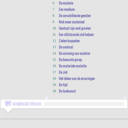
De materie
6
Een medium
7
De verschillende geesten
8
Niet meer materieel
9
Gestopt zijn met groeien
10
Een stilstaande ziel helpen
11
Zielen koppelen
12
De oerknal
13
De vorming van materie
14
De bewuste groep
15
De materiele evolutie
16
De ziel
17
Het delen van de ervaringen
18
De tijd
19
De toekomst
20
KOSMISCHE STRALEN