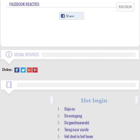
FACEBOOK REACTIES
8/6/2026
SOCIAL SERVICES
Delen:
Het begin
Deja-vu
1
De overgang
2
De geesteswereld
3
Terug naar aarde
4
Het doel in het leven
5