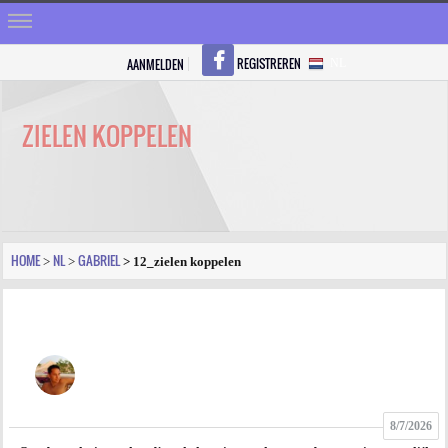
REGISTREREN
AANMELDEN
NL
HOME
STRALEN
ZIELEN KOPPELEN
REGISTREREN
SHOP
VRAGEN
HOME
NL
GABRIEL
>
>
> 12_zielen koppelen
BLOGS
FORUM
FOTO
8/7/2026
VIDEO