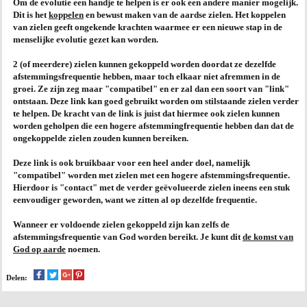
Om de evolutie een handje te helpen is er ook een andere manier mogelijk.
Dit is het
koppelen
en bewust maken van de aardse zielen. Het koppelen
AGENDA
van zielen geeft ongekende krachten waarmee er een
nieuwe stap in de
menselijke evolutie
gezet kan worden.
PRAKTIJK
2 (of meerdere) zielen kunnen gekoppeld worden doordat ze dezelfde
afstemmingsfrequentie hebben, maar toch elkaar niet afremmen in de
groei. Ze zijn zeg maar "compatibel" en er zal dan een soort van "link"
ontstaan. Deze link kan goed gebruikt worden om stilstaande zielen verder
te helpen. De kracht van de link is juist dat hiermee ook zielen kunnen
worden geholpen die een hogere afstemmingfrequentie hebben dan dat de
ongekoppelde zielen zouden kunnen bereiken.
Deze link is ook bruikbaar voor een heel ander doel, namelijk
"compatibel" worden met zielen met een hogere afstemmingsfrequentie.
Hierdoor is "contact" met de verder geëvolueerde zielen ineens een stuk
eenvoudiger geworden, want we zitten al op dezelfde frequentie.
Wanneer er voldoende zielen gekoppeld zijn kan zelfs de
afstemmingsfrequentie van God worden bereikt. Je kunt dit
de komst van
God op aarde
noemen.
Delen: