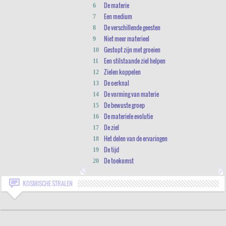
De materie
6
Een medium
7
De verschillende geesten
8
Niet meer materieel
9
Gestopt zijn met groeien
10
Een stilstaande ziel helpen
11
Zielen koppelen
12
De oerknal
13
De vorming van materie
14
De bewuste groep
15
De materiele evolutie
16
De ziel
17
Het delen van de ervaringen
18
De tijd
19
De toekomst
20
KOSMISCHE STRALEN