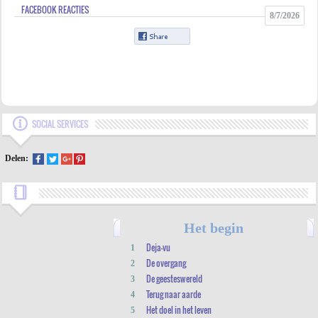
FACEBOOK REACTIES
8/7/2026
SOCIAL SERVICES
Delen:
Het begin
Deja-vu
1
De overgang
2
De geesteswereld
3
Terug naar aarde
4
Het doel in het leven
5