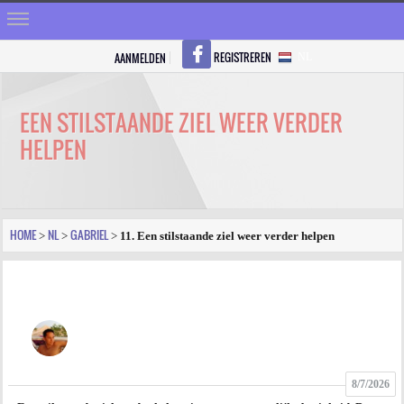
REGISTREREN
AANMELDEN
NL
HOME
STRALEN
EEN STILSTAANDE ZIEL WEER VERDER
HELPEN
REGISTREREN
SHOP
VRAGEN
HOME
NL
GABRIEL
>
>
>
11. Een stilstaande ziel weer verder helpen
BLOGS
FORUM
FOTO
8/7/2026
VIDEO