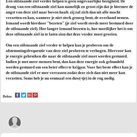
Een stilstaande ziel verder helpen is geen ongevaarlijke bezigheid. De
drang van een stilstaande ziel kan namelijk zo groot zijn dat je hiermee de
AGENDA
angst van deze ziel naar boven haalt. zij zal zich dan uit alle macht
verzetten en kan, wanneer je niet sterk genoeg bent, de overhand nemen.
Iemand wordt hierdoor "bezeten" (je ziel wordt steeds meer bestuurd door
PRAKTIJK
de stilstaande ziel). Hoe langer iemand bezeten is, hoe moeilijker het is om
deze stilstaande ziel in te laten zien dat deze verder moet groeien.
Om een stilstaande ziel verder te helpen kan je proberen om de
afstemmingsfrequentie van deze ziel proberen te verhogen. Hiervoor kan
je energie gebruiken die naar de stilstaande ziel moet worden gestuurd.
Indien je met meer mensen bent, dan kan deze energie ook gebundeld
worden gestuurd om een beter effect te krijgen. Voor het beste effect kan je
de stilstaande ziel er mee verrassen zodat deze zich dan niet meer kan
verzetten. Soms heb je nu eenmaal een duw(-tje) in de rug nodig.
Delen: