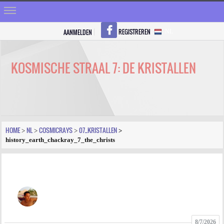
REGISTREREN
AANMELDEN
NL
HOME
STRALEN
KOSMISCHE STRAAL 7: DE KRISTALLEN
REGISTREREN
SHOP
VRAGEN
HOME
NL
COSMICRAYS
07_KRISTALLEN
>
>
>
>
history_earth_chackray_7_the_christs
BLOGS
FORUM
FOTO
VIDEO
8/7/2026