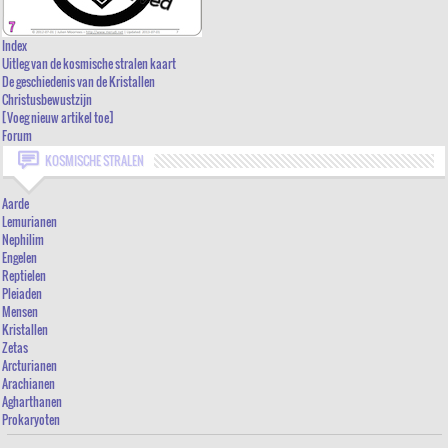
INDEX
UITLEG VAN DE KOSMISCHE STRALEN KAART
Index
Uitleg van de kosmische stralen kaart
DE GESCHIEDENIS VAN DE KRISTALLEN
De geschiedenis van de Kristallen
Christusbewustzijn
CHRISTUSBEWUSTZIJN
[Voeg nieuw artikel toe]
[VOEG NIEUW ARTIKEL TOE]
Forum
FORUM
KOSMISCHE STRALEN
Aarde
Lemurianen
Nephilim
Engelen
Reptielen
Pleiaden
Mensen
Kristallen
Zetas
Arcturianen
Arachianen
Agharthanen
Prokaryoten