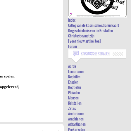
INDEX
UITLEG VAN DE KOSMISCHE STRALEN
Index
KAART
Uitleg van de kosmische stralen kaart
De geschiedenis van de Kristallen
DE GESCHIEDENIS VAN DE KRISTALLEN
Christusbewustzijn
[Voeg nieuw artikel toe]
CHRISTUSBEWUSTZIJN
Forum
[VOEG NIEUW ARTIKEL TOE]
KOSMISCHE STRALEN
FORUM
Aarde
Lemurianen
n spelen.
Nephilim
Engelen
 opgeleverd,
Reptielen
Pleiaden
Mensen
Kristallen
Zetas
Arcturianen
Arachianen
Agharthanen
Prokaryoten