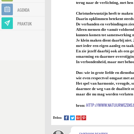
terug naar de verlichting, met he
AGENDA
Christusbewustzijn heeft te maken
Daarin opklimmen betekent steeds m
PRAKTIJK
De verbanden en verbindingen zien,
Alleen mensen die vanuit voldoend
kunnen komen tot samenwerking me
Je klein maken dient daarbij niet.
met ieder een eigen aanleg en taak
En zie jezelf daarbij ook als een g
omarming en daarmee overstijging 
In verbondenheid, maar met behoud
Dus: wie in grote liefde en dienst
wie even respectvol omgaat met an
Het spel van harmonie, vreugde, s
daarmee de weg van de dualiteit st
maar die nu mag worden verlaten 
HTTP://WWW.NATUURWEZENS.N
bron:
Delen: