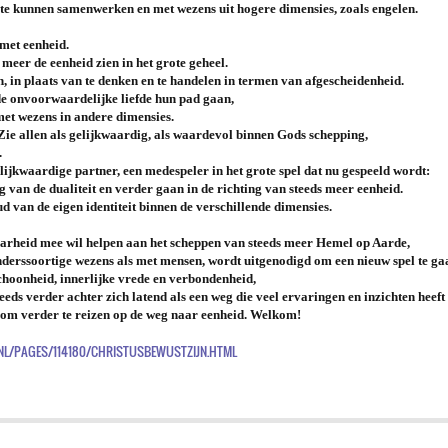
n te kunnen samenwerken en met wezens uit hogere dimensies, zoals engelen.
 met eenheid.
eer de eenheid zien in het grote geheel.
 in plaats van te denken en te handelen in termen van afgescheidenheid.
e onvoorwaardelijke liefde hun pad gaan,
t wezens in andere dimensies.
 Zie allen als gelijkwaardig, als waardevol binnen Gods schepping,
.
elijkwaardige partner, een medespeler in het grote spel dat nu gespeeld wordt:
van de dualiteit en verder gaan in de richting van steeds meer eenheid.
 van de eigen identiteit binnen de verschillende dimensies.
baarheid mee wil helpen aan het scheppen van steeds meer Hemel op Aarde,
derssoortige wezens als met mensen, wordt uitgenodigd om een nieuw spel te gaa
choonheid, innerlijke vrede en verbondenheid,
eeds verder achter zich latend als een weg die veel ervaringen en inzichten heeft
om verder te reizen op de weg naar eenheid. Welkom!
L/PAGES/114180/CHRISTUSBEWUSTZIJN.HTML