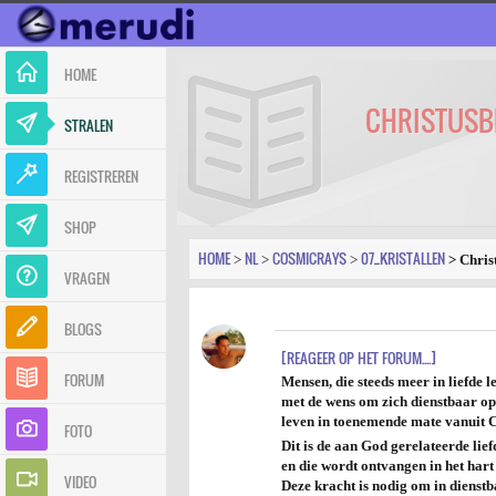
HOME
CHRISTUSB
STRALEN
REGISTREREN
SHOP
HOME
NL
COSMICRAYS
07_KRISTALLEN
>
>
>
> Chris
VRAGEN
BLOGS
[REAGEER OP HET FORUM....]
FORUM
Mensen, die steeds meer in liefde l
met de wens om zich dienstbaar op t
leven in toenemende mate vanuit C
FOTO
Dit is de aan God gerelateerde lie
en die wordt ontvangen in het hart
VIDEO
Deze kracht is nodig om in dienst