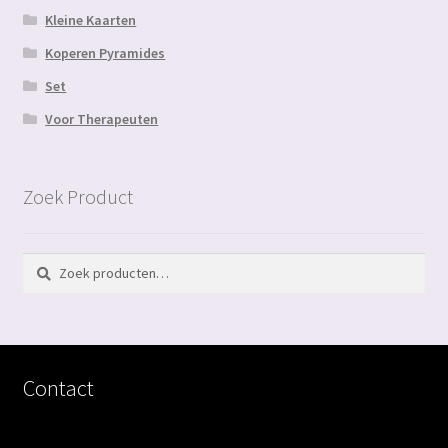
Kleine Kaarten
Koperen Pyramides
Set
Voor Therapeuten
Zoek Product
Zoeken
Zoeken
naar:
Contact